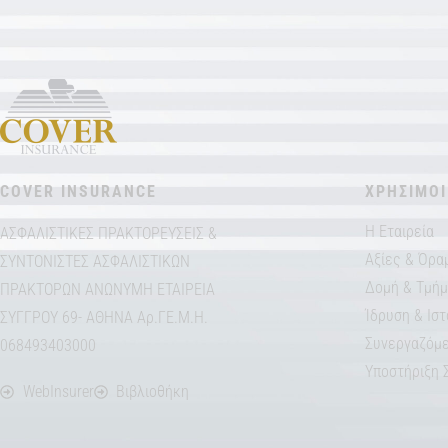
COVER INSURANCE
ΧΡΗΣΙΜΟΙ
Η Εταιρεία
ΑΣΦΑΛΙΣΤΙΚΕΣ ΠΡΑΚΤΟΡΕΥΣΕΙΣ &
Αξίες & Όρα
ΣΥΝΤΟΝΙΣΤΕΣ ΑΣΦΑΛΙΣΤΙΚΩΝ
Δομή & Τμή
ΠΡΑΚΤΟΡΩΝ ΑΝΩΝΥΜΗ ΕΤΑΙΡΕΙΑ
Ίδρυση & Ιστ
ΣΥΓΓΡΟΥ 69- ΑΘΗΝΑ Αρ.ΓΕ.Μ.Η.
Συνεργαζόμε
068493403000
Υποστήριξη 
WebInsurer
Βιβλιοθήκη