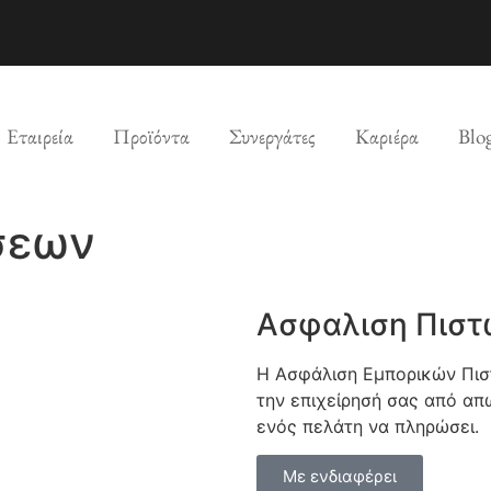
Εταιρεία
Προϊόντα
Συνεργάτες
Καριέρα
Blo
σεων
Ασφαλιση Πισ
Η Ασφάλιση Εμπορικών Πισ
την επιχείρησή σας από απ
ενός πελάτη να πληρώσει.
Με ενδιαφέρει