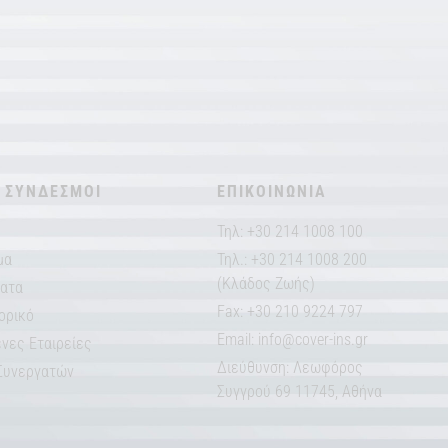
 ΣΥΝΔΕΣΜΟΙ
ΕΠΙΚΟΙΝΩΝΙΑ
Τηλ: +30 214 1008 100
μα
Τηλ.: +30 214 1008 200
(Κλάδος Ζωής)
ματα
Fax: +30 210 9224 797
ορικό
Email:
info@cover-ins.gr
νες Εταιρείες
Διεύθυνση: Λεωφόρος
Συνεργατών
Συγγρού 69 11745, Αθήνα