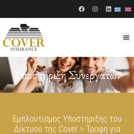
Υποστήριξη Συνεργατών
Εμπλουτισμoς Υποστηριξης του
Δικτυου της Cover = Τροφη για