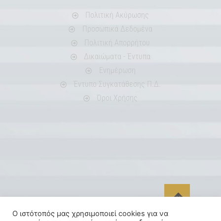
Πολιτική Ακύρωσης
Προσωπικά Δεδομένα
Πολιτική Απορρήτου
Δικαιώματα - Έντυπα
Ενημέρωση
Έντυπο Συγκατάθεσης Π.Δ.
Όροι Χρήσης
Ο ιστότοπός μας χρησιμοποιεί cookies για να